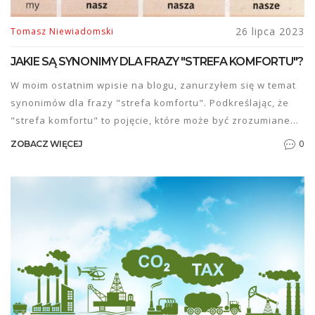
26 lipca 2023
Tomasz Niewiadomski
JAKIE SĄ SYNONIMY DLA FRAZY "STREFA KOMFORTU"?
W moim ostatnim wpisie na blogu, zanurzyłem się w temat
synonimów dla frazy "strefa komfortu". Podkreślając, że
"strefa komfortu" to pojęcie, które może być zrozumiane
jako obszar bezpieczeństwa, strefa pewności czy miejsce
0
ZOBACZ WIĘCEJ
rutyny. To jest miejsce, gdzie czujemy się najbardziej
komfortowo i nie musimy stawiać czoła żadnym
wyzwaniom. Takie określenia pozwalają nam lepiej
zrozumieć to pojęcie, podkreślając zarówno jego
pozytywne, jak i negatywne konotacje. Wszystko zależy od
kontekstu, w jakim używamy tych synonimów.