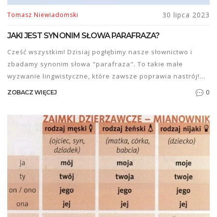
30 lipca 2023
Tomasz Niewiadomski
JAKI JEST SYNONIM SŁOWA PARAFRAZA?
Cześć wszystkim! Dzisiaj pogłębimy nasze słownictwo i
zbadamy synonim słowa "parafraza". To takie małe
wyzwanie lingwistyczne, które zawsze poprawia nastrój!
Kto by pomyślał, że synonimem "parafrazy" może być
0
ZOBACZ WIĘCEJ
"przekształcenie" czy "interpretacja"? Niesamowite,
prawda? Więc jeżeli kiedykolwiek zapomnisz słowa
"parafraza", zawsze możesz użyć jednego z tych
synonimów. I pamiętajcie, polski język jest pełen
niespodzianek!