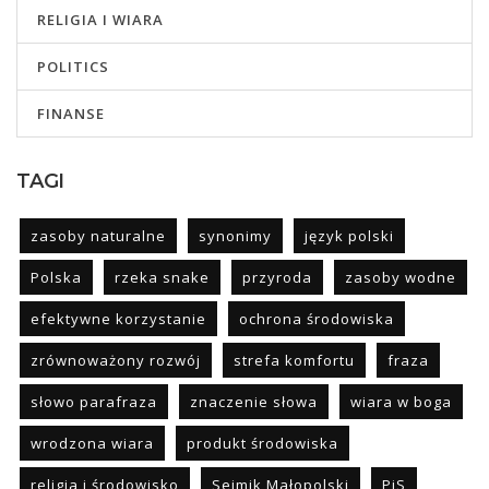
RELIGIA I WIARA
POLITICS
FINANSE
TAGI
zasoby naturalne
synonimy
język polski
Polska
rzeka snake
przyroda
zasoby wodne
efektywne korzystanie
ochrona środowiska
zrównoważony rozwój
strefa komfortu
fraza
słowo parafraza
znaczenie słowa
wiara w boga
wrodzona wiara
produkt środowiska
religia i środowisko
Sejmik Małopolski
PiS