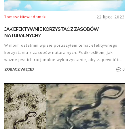
22 lipca 2023
Tomasz Niewiadomski
JAK EFEKTYWNIE KORZYSTAĆ Z ZASOBÓW
NATURALNYCH?
W moim ostatnim wpisie poruszyłem temat efektywnego
korzystania z zasobów naturalnych. Podkreśliłem, jak
ważne jest ich racjonalne wykorzystanie, aby zapewnić ich
dostępność dla przyszłych pokoleń. Wskazałem na
0
ZOBACZ WIĘCEJ
konieczność recyklingu, oszczędzania wody i energii, a
także wybierania produktów ekologicznych. Pamiętajmy, że
każda, nawet najmniejsza zmiana w naszych nawykach,
może mieć ogromny wpływ na ochronę naszej planety.
Każdy z nas ma wpływ na przyszłość Ziemi, dlatego zasoby
naturalne powinniśmy traktować jak cenny dar, a nie
bezpłatny surowiec.