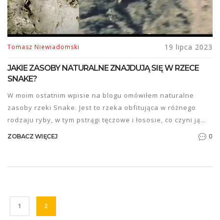
19 lipca 2023
Tomasz Niewiadomski
JAKIE ZASOBY NATURALNE ZNAJDUJĄ SIĘ W RZECE
SNAKE?
W moim ostatnim wpisie na blogu omówiłem naturalne
zasoby rzeki Snake. Jest to rzeka obfitująca w różnego
rodzaju ryby, w tym pstrągi tęczowe i łososie, co czyni ją
atrakcyjnym miejscem dla wędkarzy. W jej wodach znajdują
0
ZOBACZ WIĘCEJ
się również pewne gatunki małży i raki. W okolicach rzeki
Snake rosną też różne rodzaje roślin, które są ważnym
źródłem pożywienia dla lokalnej fauny. Zasoby te są
kluczowe dla ekosystemu i lokalnej gospodarki,
szczególnie dla turystyki i rybołówstwa.
1
2