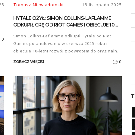
25
Tomasz Niewiadomski
18 listopada 2025
HYTALE OŻYŁ: SIMON COLLINS-LAFLAMME
ODKUPIŁ GRĘ OD RIOT GAMES I OBIECUJE 10
LAT ROZWOJU
Simon Collins-Laflamme odkupił Hytale od Riot
0
Games po anulowaniu w czerwcu 2025 roku i
obiecuje 10-letni rozwój z powrotem do oryginalnej
wizji. Gra wyjdzie w wersji wstępnej na Windowsie
0
ZOBACZ WIĘCEJ
z moddingiem od dnia pierwszego.
T