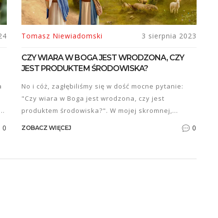
24
Tomasz Niewiadomski
3 sierpnia 2023
CZY WIARA W BOGA JEST WRODZONA, CZY
JEST PRODUKTEM ŚRODOWISKA?
a
No i cóż, zagłębiliśmy się w dość mocne pytanie:
"Czy wiara w Boga jest wrodzona, czy jest
e
produktem środowiska?". W mojej skromnej,
bloggerowej opinii, to trochę jak z ketchupem -
0
0
ZOBACZ WIĘCEJ
niektórzy go uwielbiają od urodzenia, inni muszą
 z
go spróbować kilka razy, zanim się przekonają. Czy
to znaczy, że jest w nas gen ketchupowy? Nie
sądzę! Tak samo jest z wiarą - dla jednych to
intuicyjna pewność, dla innych wynik otoczenia,
wychowania, doświadczeń. Więc, moje drogie
blogerki i blogerzy, nie ma tutaj jednoznacznej