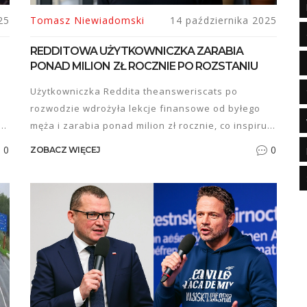
25
Tomasz Niewiadomski
14 października 2025
REDDITOWA UŻYTKOWNICZKA ZARABIA
PONAD MILION ZŁ ROCZNIE PO ROZSTANIU
Użytkowniczka Reddita theansweriscats po
rozwodzie wdrożyła lekcje finansowe od byłego
męża i zarabia ponad milion zł rocznie, co inspiruje
wę
polskie społeczności FIRE.
0
0
ZOBACZ WIĘCEJ