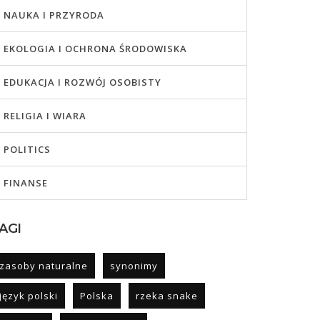
NAUKA I PRZYRODA
EKOLOGIA I OCHRONA ŚRODOWISKA
EDUKACJA I ROZWÓJ OSOBISTY
RELIGIA I WIARA
POLITICS
FINANSE
AGI
zasoby naturalne
synonimy
język polski
Polska
rzeka snake