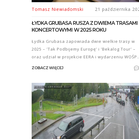
Tomasz Niewiadomski
21 października 20
ŁYDKA GRUBASA RUSZA Z DWIEMA TRASAMI
KONCERTOWYMI W 2025 ROKU
Łydka Grubasa zapowiada dwie wielkie trasy w
2025 – 'Tak Podbijemy Europę' i 'Bekalog Tour' –
oraz udział w projekcie EERA i wydarzeniu WOŚP.
Fani mogą liczyć na nowy album i specjalną opra
ZOBACZ WIĘCEJ
sceniczną.