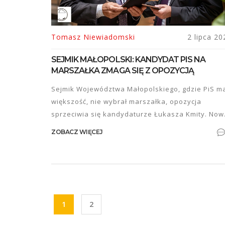
Tomasz Niewiadomski
2 lipca 20
SEJMIK MAŁOPOLSKI: KANDYDAT PIS NA
MARSZAŁKA ZMAGA SIĘ Z OPOZYCJĄ
Sejmik Województwa Małopolskiego, gdzie PiS m
większość, nie wybrał marszałka, opozycja
sprzeciwia się kandydaturze Łukasza Kmity. Now
głosowanie ma się odbyć 1 lipca, a w razie
ZOBACZ WIĘCEJ
niepowodzenia do 9 lipca będą konieczne
przedterminowe wybory. Atmosfera jest napięta,
Kmitą proszącym o przełożenie sesji, co zostało
odrzucone.
1
2