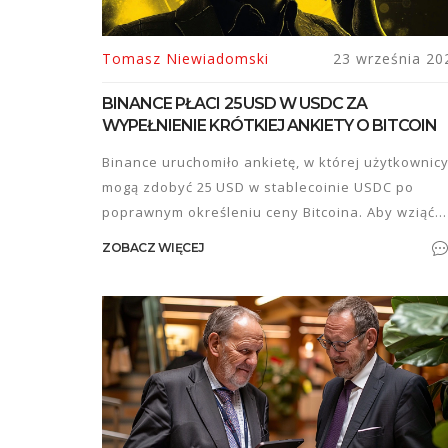
Tomasz Niewiadomski
23 września 20
BINANCE PŁACI 25 USD W USDC ZA
WYPEŁNIENIE KRÓTKIEJ ANKIETY O BITCOIN
Binance uruchomiło ankietę, w której użytkownic
mogą zdobyć 25 USD w stablecoinie USDC po
poprawnym określeniu ceny Bitcoina. Aby wziąć
udział, trzeba zalogować się na konto, wypełnić
ZOBACZ WIĘCEJ
krótką sondaźnię i podać prognozę. Promocja ma
charakter jednorazowy i ma na celu zebranie
danych rynkowych od społeczności.