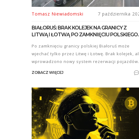
Tomasz Niewiadomski
7 października 20
BIAŁORUŚ: BRAK KOLEJEK NA GRANICY Z
LITWĄ I ŁOTWĄ PO ZAMKNIĘCIU POLSKIEGO
PRZEJŚCIA
Po zamknięciu granicy polskiej Białoruś może
wjechać tylko przez Litwę i Łotwę. Brak kolejek, a
wprowadzono nowy system rezerwacji pojazdów
ZOBACZ WIĘCEJ