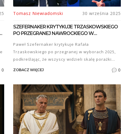
25
Tomasz Niewiadomski
30 września 2025
SZEFERNAKER KRYTYKUJE TRZASKOWSKIEGO
PO PRZEGRANEJ NAWROCKIEGO W
WYBORACH 2025
Paweł Szefernaker krytykuje Rafała
le
Trzaskowskiego po przegranej w wyborach 2025,
.
podkreślając, że wszyscy widzieli skalę porażki
Nawrockiego.
0
0
ZOBACZ WIĘCEJ