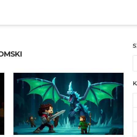
S
OMSKI
K