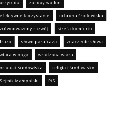
przyroda
zasoby wodne
efektywne korzystanie
ochrona środowiska
zrównoważony rozwój
strefa komfortu
fraza
słowo parafraza
znaczenie słowa
wiara w boga
wrodzona wiara
produkt środowiska
religia i środowisko
Sejmik Małopolski
PiS