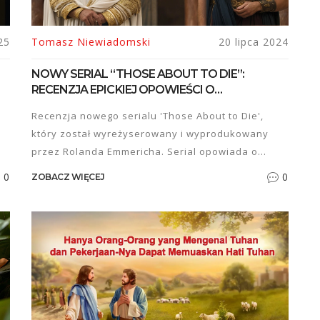
25
Tomasz Niewiadomski
20 lipca 2024
NOWY SERIAL “THOSE ABOUT TO DIE”:
RECENZJA EPICKIEJ OPOWIEŚCI O
GLADIATORACH
y
Recenzja nowego serialu 'Those About to Die',
który został wyreżyserowany i wyprodukowany
przez Rolanda Emmericha. Serial opowiada o
świecie gladiatorów w Starożytnym Rzymie i został
0
0
ZOBACZ WIĘCEJ
nakręcony w słynnych studiach Cinecittà w Rzymie.
Twórca serialu, Robert Rodat, zdradził, że zdołali
zabezpieczyć lokalizację przed Ridleyem Scottem.
W obsadzie m.in. Anthony Hopkins i Iwan Rheon.
Premiera miała miejsce na Peacock 18 lipca.