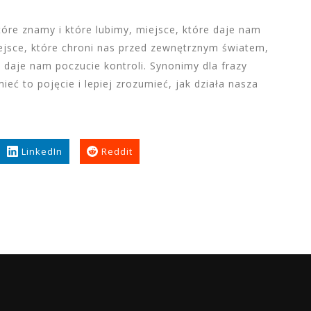
óre znamy i które lubimy, miejsce, które daje nam
iejsce, które chroni nas przed zewnętrznym światem,
e daje nam poczucie kontroli. Synonimy dla frazy
eć to pojęcie i lepiej zrozumieć, jak działa nasza
LinkedIn
Reddit