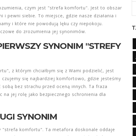
umienia, czym jest "strefa komfortu". Jest to obszar
 i pewni siebie. To miejsce, gdzie nasze działania i
namy i które nie powodują lęku czy niepokoju.
T
luczowe do zrozumienia jej synonimów.
IERWSZY SYNONIM "STREFY
u", z którym chciałbym się z Wami podzielić, jest
m czujemy się najbardziej komfortowo, gdzie jesteśmy
 sobą bez strachu przed oceną innych. Ta fraza
 na jej rolę jako bezpiecznego schronienia dla
RUGI SYNONIM
y "strefa komfortu". Ta metafora doskonale oddaje