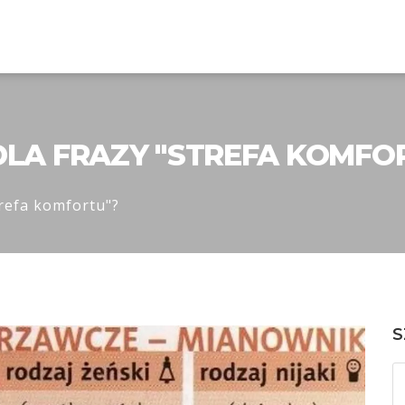
DLA FRAZY "STREFA KOMFO
trefa komfortu"?
S