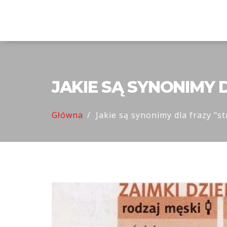
Eko Wuko Poznań
JAKIE SĄ SYNONIMY 
Główna
Jakie są synonimy dla frazy "s