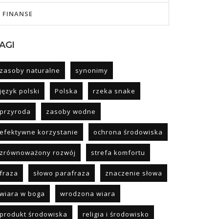
FINANSE
AGI
zasoby naturalne
synonimy
język polski
Polska
rzeka snake
przyroda
zasoby wodne
efektywne korzystanie
ochrona środowiska
zrównoważony rozwój
strefa komfortu
fraza
słowo parafraza
znaczenie słowa
wiara w boga
wrodzona wiara
produkt środowiska
religia i środowisko