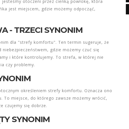
 - jesteśmy otoczeni przez cienką powłokę, która
ańka jest miejscem, gdzie możemy odpocząć,
A - TRZECI SYNONIM
nim dla "strefy komfortu". Ten termin sugeruje, że
zed niebezpieczeństwem, gdzie możemy czuć się
amy i które kontrolujemy. To strefa, w której nie
ia czy problemy.
SYNONIM
potocznym określeniem strefy komfortu. Oznacza ono
mu. To miejsce, do którego zawsze możemy wrócić,
e czujemy się dobrze.
ĄTY SYNONIM