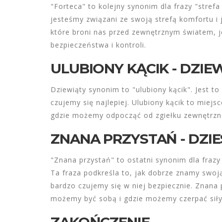
"Forteca" to kolejny synonim dla frazy "strefa
jesteśmy związani ze swoją strefą komfortu i 
które broni nas przed zewnętrznym światem, j
bezpieczeństwa i kontroli.
ULUBIONY KĄCIK - DZIE
Dziewiąty synonim to "ulubiony kącik". Jest t
czujemy się najlepiej. Ulubiony kącik to miej
gdzie możemy odpocząć od zgiełku zewnętrzn
ZNANA PRZYSTAŃ - DZI
"Znana przystań" to ostatni synonim dla fraz
Ta fraza podkreśla to, jak dobrze znamy swoją
bardzo czujemy się w niej bezpiecznie. Znana
możemy być sobą i gdzie możemy czerpać siły
ZAKOŃCZENIE